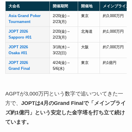
大会名
開催期間
開催地
メインプライズ
Asia Grand Poker
2/20(金) –
東京
約3,000万円
Tournament
2/23(月)
JOPT 2026
2/20(金) –
北海道
約1,000万円
Sapporo #01
2/23(月)
JOPT 2026
3/18(水) –
大阪
約7,000万円
Osaka #01
3/22(日)
JOPT 2026
4/24(金) –
東京
約1億円
Grand Final
5/6(水)
AGPTが3,000万円という数字で追いついてきた一
方で、
JOPTは4月のGrand Finalで「メインプライ
ズ約1億円」という安定した金字塔を打ち立て続け
ています。