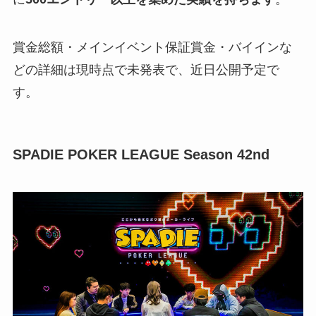
賞金総額・メインイベント保証賞金・バイインな
どの詳細は現時点で未発表で、近日公開予定で
す。
SPADIE POKER LEAGUE Season 42nd