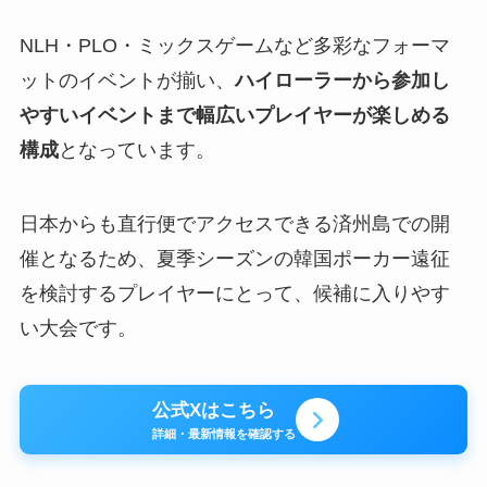
NLH・PLO・ミックスゲームなど多彩なフォーマ
ットのイベントが揃い、
ハイローラーから参加し
やすいイベントまで幅広いプレイヤーが楽しめる
構成
となっています。
日本からも直行便でアクセスできる済州島での開
催となるため、夏季シーズンの韓国ポーカー遠征
を検討するプレイヤーにとって、候補に入りやす
い大会です。
公式Xはこちら
詳細・最新情報を確認する