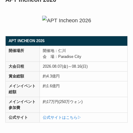
APT INCHEON 2026
開催場所
開催地：仁川
会 場：Paradise City
大会日程
2026.08.07(金)～08.16(日)
賞金総額
約4.3億円
メインイベント
約1.6億円
総額
メインイベント
約17万円(250万ウォン)
参加費
公式サイト
公式サイトはこちら▷