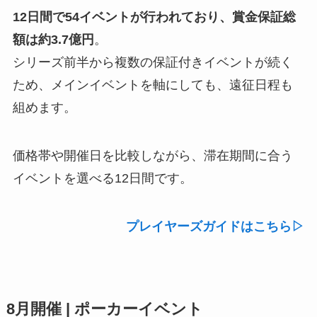
12日間で54イベントが行われており、賞金保証総
額は約3.7億円
。
シリーズ前半から複数の保証付きイベントが続く
ため、メインイベントを軸にしても、遠征日程も
組めます。
価格帯や開催日を比較しながら、滞在期間に合う
イベントを選べる12日間です。
プレイヤーズガイドはこちら▷
8月開催 | ポーカーイベント