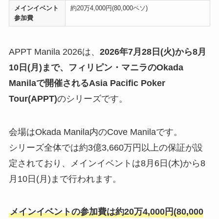
メインイベント
約20万4,000円(80,000ペソ)
参加費
APPT Manila 2026は、
2026年7月28日(火)から8月
10日(月)まで、フィリピン・マニラのOkada
Manilaで開催されるAsia Pacific Poker
Tour(APPT)
のシリーズです。
会場はOkada Manila内のCove Manilaです。
シリーズ全体では約3億3,660万円以上の保証が設
定されており、メインイベントは8月6日(木)から8
月10日(月)まで行われます。
メインイベントの参加費は約20万4,000円(80,000