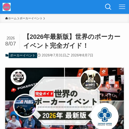
ホーム
ポーカーイベント
【2026年最新版】世界のポーカー
2026
8/07
イベント完全ガイド！
2026年7月31日
2026年8月7日
ポーカーイベント