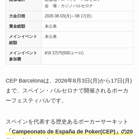
会 場：カジノバルセロナ
大会日程
2026.08.03(月)～08.17(月)
賞金総額
未公表
メインイベント
未公表
総額
メインイベント
約9.3万円(500ユーロ)
参加費
CEP Barcelonaは、2026年8月3日(月)から17日(月)
まで、スペイン・バルセロナで開催されるポーカ
ーフェスティバルです。
スペインを代表する歴史あるポーカーサーキット
「Campeonato de España de Poker(CEP)」の20