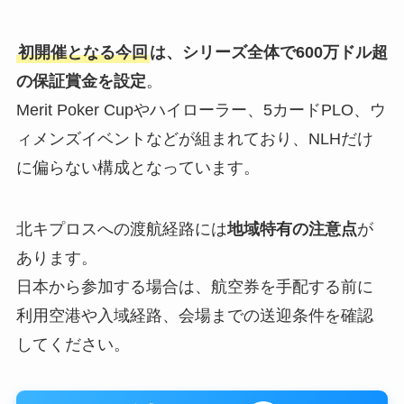
初開催となる今回
は、シリーズ全体で600万ドル超
の保証賞金を設定
。
Merit Poker Cupやハイローラー、5カードPLO、ウ
ィメンズイベントなどが組まれており、NLHだけ
に偏らない構成となっています。
北キプロスへの渡航経路には
地域特有の注意点
が
あります。
日本から参加する場合は、航空券を手配する前に
利用空港や入域経路、会場までの送迎条件を確認
してください。