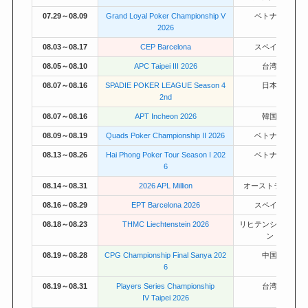
07.29～08.09
Grand Loyal Poker Championship V
ベトナム
2026
08.03～08.17
CEP Barcelona
スペイン
08.05～08.10
APC Taipei III 2026
台湾
08.07～08.16
SPADIE POKER LEAGUE Season 4
日本
2nd
08.07～08.16
APT Incheon 2026
韓国
08.09～08.19
Quads Poker Championship II 2026
ベトナム
08.13～08.26
Hai Phong Poker Tour Season I 202
ベトナム
6
08.14～08.31
2026 APL Million
オーストラリア
08.16～08.29
EPT Barcelona 2026
スペイン
08.18～08.23
THMC Liechtenstein 2026
リヒテンシュタイ
ン
08.19～08.28
CPG Championship Final Sanya 202
中国
6
08.19～08.31
Players Series Championship
台湾
IV Taipei 2026