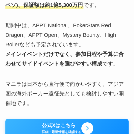
ペソ)、保証額は約1億5,300万円
です。
期間中は、APPT National、PokerStars Red
Dragon、APPT Open、Mystery Bounty、High
Rollerなども予定されています。
メインイベントだけでなく、参加日程や予算に合
わせてサイドイベントを選びやすい構成
です。
マニラは日本から直行便で向かいやすく、アジア
圏の海外ポーカー遠征先としても検討しやすい開
催地です。
公式Xはこちら
詳細・最新情報を確認する