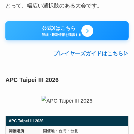
とって、幅広い選択肢のある大会です。
公式Xはこちら
詳細・最新情報を確認する
プレイヤーズガイドはこちら▷
APC Taipei III 2026
APC Taipei III 2026
開催場所
開催地：台湾・台北