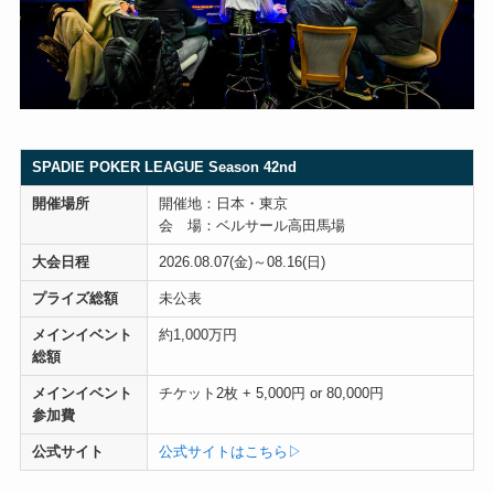
SPADIE POKER LEAGUE Season 42nd
開催場所
開催地：日本・東京
会 場：ベルサール高田馬場
大会日程
2026.08.07(金)～08.16(日)
プライズ総額
未公表
メインイベント
約1,000万円
総額
メインイベント
チケット2枚 + 5,000円 or 80,000円
参加費
公式サイト
公式サイトはこちら▷