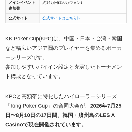
メインイベント
約14万円(130万ウォン)
参加費
公式サイト
公式サイトはこちら▷
KK Poker Cup(KPC)は、中国・日本・台湾・韓国
など幅広いアジア圏のプレイヤーを集めるポーカ
ーシリーズです。
参加しやすいバイイン設定と充実したトーナメン
ト構成となっています。
KPCと高額帯に特化したハイローラーシリーズ
「King Poker Cup」の合同大会が、
2026年7月25
日〜8月10日の17日間、韓国・済州島のLES A
Casinoで現在開催されています。