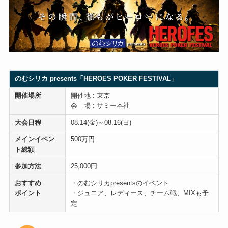
のむシリカ presents「HEROES POKER FESTIVAL」
開催場所
開催地 : 東京
会 場 : サミー本社
大会日程
08.14(金)～08.16(日)
メインイベン
500万円
ト総額
参加方法
25,000円
おすすめ
・のむシリカpresentsのイベント
ポイント
・ジュニア、レディース、チーム戦、MIXも予
定