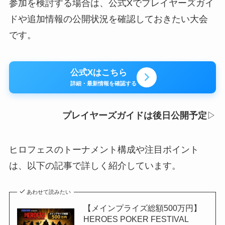
参加を検討する場合は、公式Xでプレイヤーズガイ
ドや追加情報の公開状況を確認しておきたい大会
です。
公式Xはこちら
詳細・最新情報を確認する
プレイヤーズガイドは後日公開予定
▷
ヒロフェスのトーナメント構成や注目ポイント
は、以下の記事で詳しく紹介しています。
あわせて読みたい
【メインプライズ総額500万円】
HEROES POKER FESTIVAL