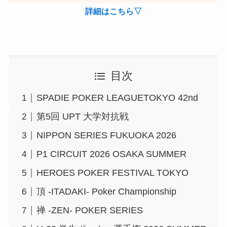
詳細はこちら▽
目次
SPADIE POKER LEAGUETOKYO 42nd
第5回 UPT 大学対抗戦
NIPPON SERIES FUKUOKA 2026
P1 CIRCUIT 2026 OSAKA SUMMER
HEROES POKER FESTIVAL TOKYO
頂 -ITADAKI- Poker Championship
禅 -ZEN- POKER SERIES