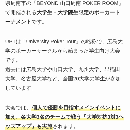
県周南市の「BEYOND 山口周南 POKER ROOM」
で開催される
大学生・大学院生限定のポーカート
ーナメント
です。
UPTは「University Poker Tour」の略称で、広島大
学のポーカーサークルから始まった学生向け大会
です。
過去には広島大学や山口大学、九州大学、早稲田
大学、名古屋大学など、全国20大学の学生が参加
しています。
大会では、
個人で優勝を目指すメインイベントに
加え、各大学3名のチームで戦う「大学対抗3対3ヘ
ッズアップ」も実施
されます。