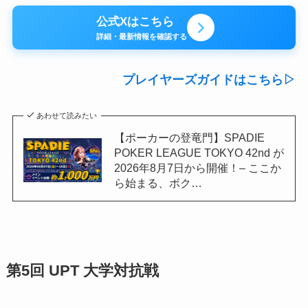
公式Xはこちら
詳細・最新情報を確認する
プレイヤーズガイドはこちら▷
あわせて読みたい
【ポーカーの登竜門】SPADIE
POKER LEAGUE TOKYO 42nd が
2026年8月7日から開催！– ここか
ら始まる、ボク…
第5回 UPT 大学対抗戦