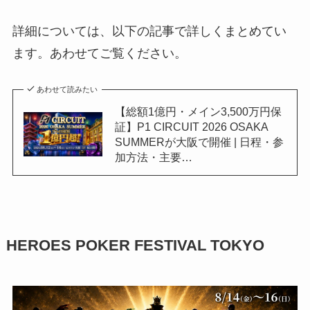
詳細については、以下の記事で詳しくまとめてい
ます。あわせてご覧ください。
あわせて読みたい
【総額1億円・メイン3,500万円保
証】P1 CIRCUIT 2026 OSAKA
SUMMERが大阪で開催 | 日程・参
加方法・主要…
HEROES POKER FESTIVAL TOKYO