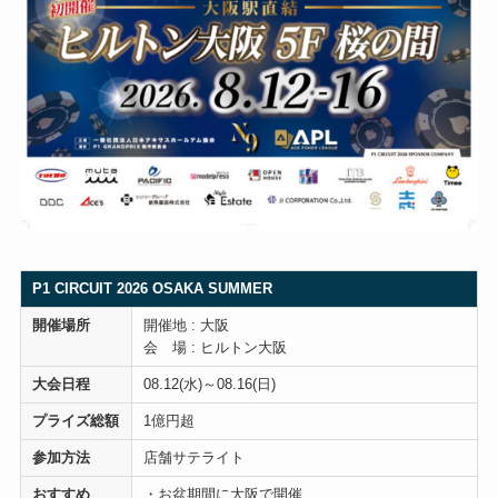
P1 CIRCUIT 2026 OSAKA SUMMER
開催場所
開催地 : 大阪
会 場 : ヒルトン大阪
大会日程
08.12(水)～08.16(日)
プライズ総額
1億円超
参加方法
店舗サテライト
おすすめ
・お盆期間に大阪で開催