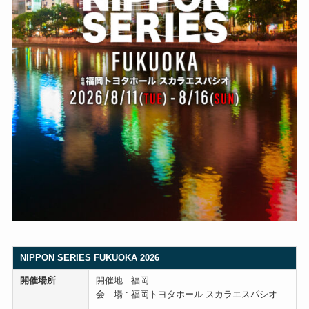
NIPPON SERIES FUKUOKA 2026
開催場所
開催地 : 福岡
会 場 : 福岡トヨタホール スカラエスパシオ