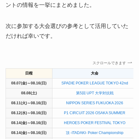
ントの情報を一挙にまとめました。
次に参加する大会選びの参考として活用していた
だければ幸いです。
スクロールできます
日程
大会
08.07(金)～08.16(日)
SPADIE POKER LEAGUE TOKYO
42nd
08.08(土)
第5回 UPT 大学対抗戦
08.11(火)～08.16(日)
NIPPON SERIES FUKUOKA 2026
08.12(水)～08.16(日)
P1 CIRCUIT 2026 OSAKA SUMMER
08.14(金)～08.16(日)
HEROES POKER FESTIVAL TOKYO
08.14(金)～08.16(日)
頂 -ITADAKI- Poker Championship