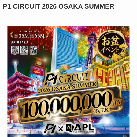
P1 CIRCUIT 2026 OSAKA SUMMER