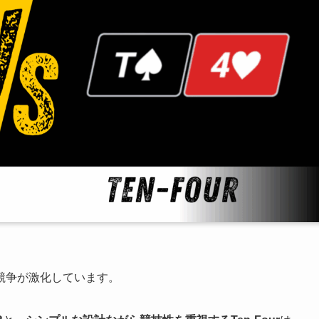
競争が激化しています。