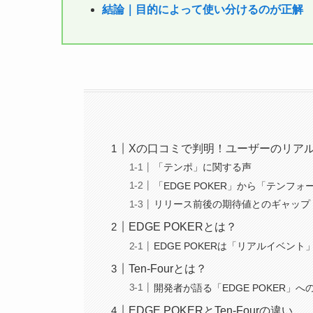
結論｜目的によって使い分けるのが正解
Xの口コミで判明！ユーザーのリア
「テンポ」に関する声
「EDGE POKER」から「テンフ
リリース前後の期待値とのギャップ
EDGE POKERとは？
EDGE POKERは「リアルイベント
Ten-Fourとは？
開発者が語る「EDGE POKER」へ
EDGE POKERとTen-Fourの違い