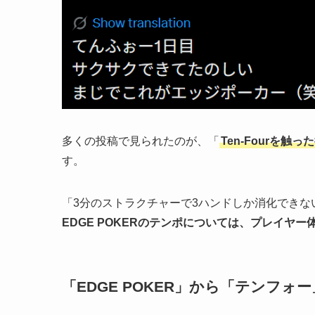
多くの投稿で見られたのが、「
Ten-Fourを触
す。
「3分のストラクチャーで3ハンドしか消化できな
EDGE POKERのテンポについては、プレイヤ
「EDGE POKER」から「テンフォ