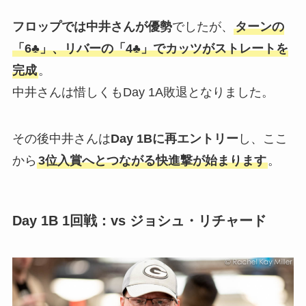
フロップでは中井さんが優勢
でしたが、
ターンの
「6♣」、リバーの「4♣」でカッツがストレートを
完成
。
中井さんは惜しくもDay 1A敗退となりました。
その後中井さんは
Day 1Bに再エントリー
し、ここ
から
3位入賞へとつながる快進撃が始まります
。
Day 1B 1回戦：vs ジョシュ・リチャード