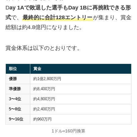
D
ay 1Aで敗退した選手もDay 1Bに再挑戦できる形
式
で、
最終的に合計128エントリー
が集まり、賞金
総額は約4.8億円になりました。
賞金体系は以下のとおりです。
順位
賞金
優勝
約1億2,800万円
準優勝
約8,400万円
3〜4位
約4,800万円
5〜8位
約2,400万円
9〜16位
約960万円
1ドル=160円換算