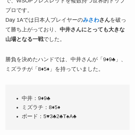
で、WSOPブレスレットを複数持つ世界的トップ
プロです。
Day 1Aでは日本人プレイヤーの
みさわ
さん
を破っ
て勝ち上がっており、
中井さんにとっても大きな
山場となる一戦
でした。
勝負を決めたハンドでは、中井さんが「9♦9♣」、
ミズラチが「8♦5♦」を持っていました。
中井：9♦9♣
ミズラチ：8♦5♦
ボード：5♥3♣2♣T♠A♣