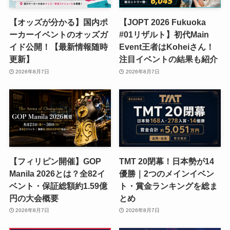
【オッズが分かる】国内ポ
【JOPT 2026 Fukuoka
ーカーイベントのオッズガ
#01リザルト】初代Main
イド公開！【最新情報随時
Event王者はKoheiさん！
更新】
注目イベントの結果も紹介
2026年8月7日
2026年8月7日
【フィリピン開催】GOP
TMT 20閉幕！日本勢が14
Manila 2026とは？全82イ
優勝｜2つのメインイベン
ベント・保証総額約1.59億
ト・賞金ランキングを総ま
円の大会概要
とめ
2026年8月7日
2026年8月7日