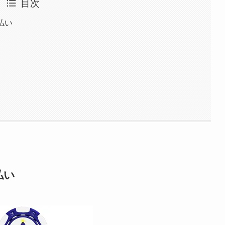
目次
払い
る
払い