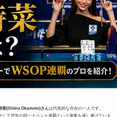
菜(Shiina Okamoto)さん
は代表的な存在の一人です。
、そして翌年の同一イベント連覇という偉業を成し遂げていま