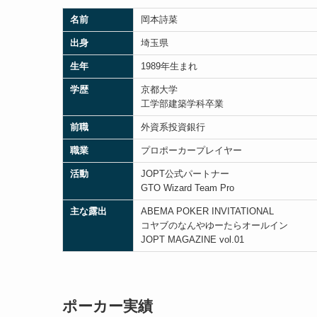
名前
岡本詩菜
出身
埼玉県
生年
1989年生まれ
学歴
京都大学
工学部建築学科卒業
前職
外資系投資銀行
職業
プロポーカープレイヤー
活動
JOPT公式パートナー
GTO Wizard Team Pro
主な露出
ABEMA POKER INVITATIONAL
コヤブのなんやゆーたらオールイン
JOPT MAGAZINE vol.01
ポーカー実績