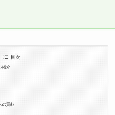
目次
ル紹介
への貢献