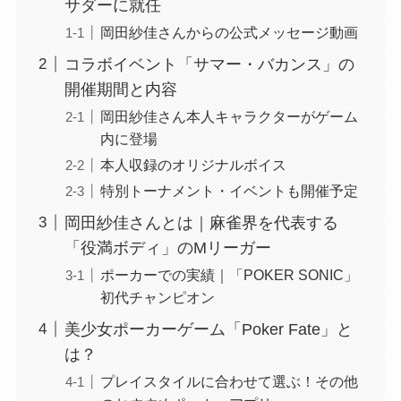
サダーに就任
岡田紗佳さんからの公式メッセージ動画
コラボイベント「サマー・バカンス」の
開催期間と内容
岡田紗佳さん本人キャラクターがゲーム
内に登場
本人収録のオリジナルボイス
特別トーナメント・イベントも開催予定
岡田紗佳さんとは｜麻雀界を代表する
「役満ボディ」のMリーガー
ポーカーでの実績｜「POKER SONIC」
初代チャンピオン
美少女ポーカーゲーム「Poker Fate」と
は？
プレイスタイルに合わせて選ぶ！その他