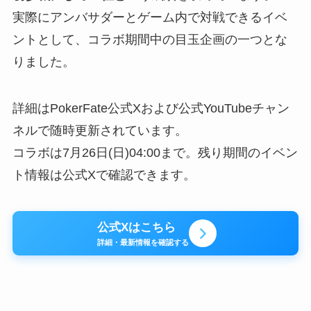
実際にアンバサダーとゲーム内で対戦できるイベ
ントとして、コラボ期間中の目玉企画の一つとな
りました。
詳細はPokerFate公式Xおよび公式YouTubeチャン
ネルで随時更新されています。
コラボは7月26日(日)04:00まで。残り期間のイベン
ト情報は公式Xで確認できます。
公式Xはこちら
詳細・最新情報を確認する