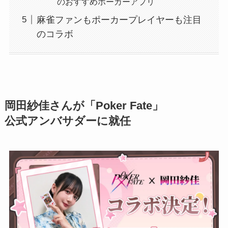
のおすすめポーカーアプリ
麻雀ファンもポーカープレイヤーも注目
のコラボ
岡田紗佳さんが「Poker Fate」
公式アンバサダーに就任