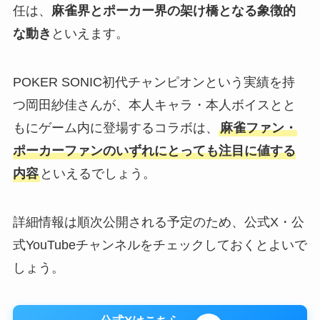
任は、
麻雀界とポーカー界の架け橋となる象徴的
な動き
といえます。
POKER SONIC初代チャンピオンという実績を持
つ岡田紗佳さんが、本人キャラ・本人ボイスとと
もにゲーム内に登場するコラボは、
麻雀ファン・
ポーカーファンのいずれにとっても注目に値する
内容
といえるでしょう。
詳細情報は順次公開される予定のため、公式X・公
式YouTubeチャンネルをチェックしておくとよいで
しょう。