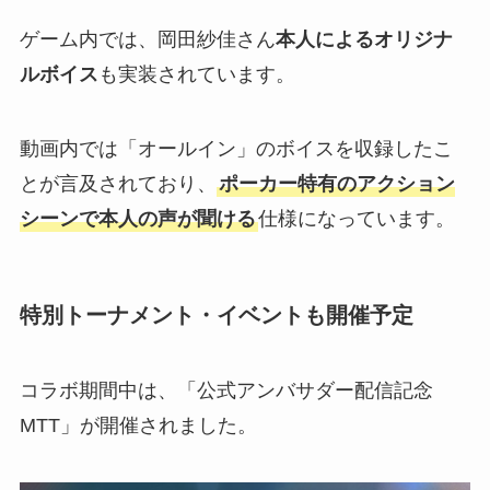
ゲーム内では、岡田紗佳さん
本人によるオリジナ
ルボイス
も実装されています。
動画内では「オールイン」のボイスを収録したこ
とが言及されており、
ポーカー特有のアクション
シーンで本人の声が聞ける
仕様になっています。
特別トーナメント・イベントも開催予定
コラボ期間中は、「公式アンバサダー配信記念
MTT」が開催されました。