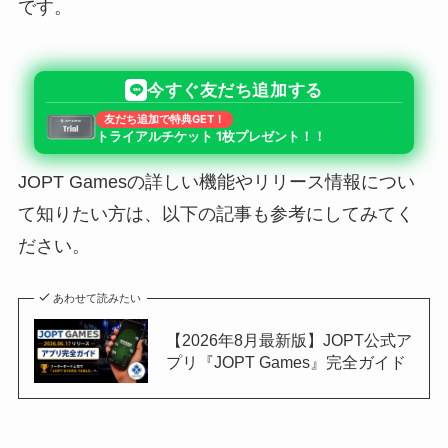
です。
今すぐ友だち追加する
友だち追加で特典GET！
トライアルチケット 1枚プレゼント！！
JOPT Gamesの詳しい機能やリリース情報につい
て知りたい方は、以下の記事も参考にしてみてく
ださい。
あわせて読みたい
【2026年8月最新版】JOPT公式ア
プリ『JOPT Games』完全ガイド