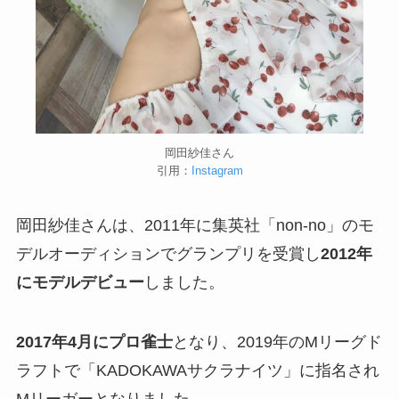
岡田紗佳さん
引用：
Instagram
岡田紗佳さんは、2011年に集英社「non-no」のモ
デルオーディションでグランプリを受賞し
2012年
にモデルデビュー
しました。
2017年4月にプロ雀士
となり、2019年のMリーグド
ラフトで「KADOKAWAサクラナイツ」に指名され