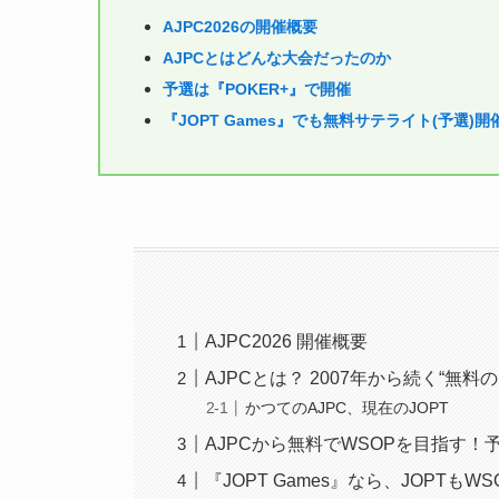
AJPC2026の開催概要
AJPCとはどんな大会だったのか
予選は『POKER+』で開催
『JOPT Games』でも無料サテライト(予選)開
AJPC2026 開催概要
AJPCとは？ 2007年から続く“無料
かつてのAJPC、現在のJOPT
AJPCから無料でWSOPを目指す！
『JOPT Games』なら、JOPTも