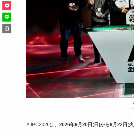
AJPC2026は、
2026年9月20日(日)から9月22日