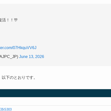
活！！🎊
itter.com/07HkquVV6J
JPC_JP)
June 13, 2026
は、以下のとおりです。
iS303