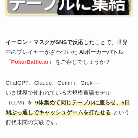
イーロン・マスクがSNSで反応した
ことで、世界
中のプレイヤーがざわついた
AIポーカーバトル
「
PokerBattle.ai
」
をご存じでしょうか？
ChatGPT、Claude、Gemini、Grok──
いま世界で使われている大規模言語モデル
（LLM）を
9体集めて同じテーブルに座らせ、5日
間ぶっ通しでキャッシュゲームを打たせる
という
前代未聞の実験です。