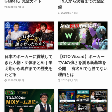
Games』完全ガイド
｜9人から決着までの全記
録
2026年8月6日
2026年8月6日
日本のポーカーに貢献して
【GTO Wizard】ポーカー
きた人物・団体まとめ｜黎
でAIの強さを測る新基準を
明期から現在までの歴史を
公開──有名AIでも勝てない
たどる
理由とは
2026年8月6日
2026年8月6日