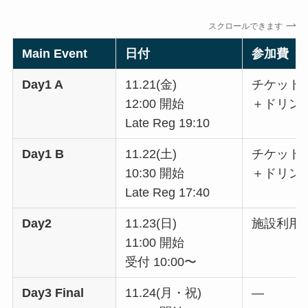
スクロールできます
Main Event
日付
参加費
Day1 A
11.21(金)
チケット2枚 
12:00 開始
＋ドリンク代
Late Reg 19:10
Day1 B
11.22(土)
チケット2枚 
10:30 開始
＋ドリンク代
Late Reg 17:40
Day2
11.23(日)
施設利用料 
11:00 開始
受付 10:00〜
Day3 Final
11.24(月・祝)
—