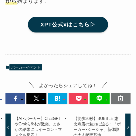
から
始まります。
XPT公式xはこちら▷
ポーカーイベント
よかったらシェアしてね！
【AI×ポーカー】ChatGPT
【徒歩30秒】BUBBLE 恵
やGrokら9体が激突。まさ
比寿店の魅力に迫る！「ポ
かの結果に…イーロン・マ
ーカー×シーシャ」新体験
スクも反応！
の大人秘密基地