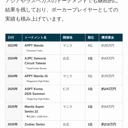
アジアやラスベガスのトーナメントでも継続的に
結果を残しており、ポーカープレイヤーとしての
実績も積み上げています。
日付
トーナメント名
開催地
順位
獲得賞金
2023年
APPT Manila
マニラ
4位
約35万円
「Knockout Turbo」
2024年
AJPC Samurai
台北
1位
約43万円
Circuit Taiwan
「Head Hunter Bounty」
2024年
APPT Manila 15
マニラ
3位
約70万円
「Megastack High Roller」
2025年
ASPT Korea
仁川
1位
約243万円
2025 Summer
「Single Day High Roller」
2025年
Manila Super
マニラ
1位
約54万円
Series 22
「₱22,000 + 3,000 NLH」
2025年
Zodiac Series
台北
1位
約216万円