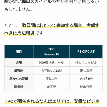
離が近い梅田スカイビル
の方が便利だと感じるか
もしれません。
ただし、
数日間にわたって参加する場合、考慮す
べきは周辺環境
です。
TPC
項目
P1 CIRCUIT
Season 16
会場
難波御堂筋ホール
梅田スカイビル
最寄駅
地下鉄なんば駅
JR大阪駅
駅からの距離
直結1分
徒歩7-9分
雨天時
傘不要
徒歩必要
TPCが開催されるなんばエリアは、安価なビジネ