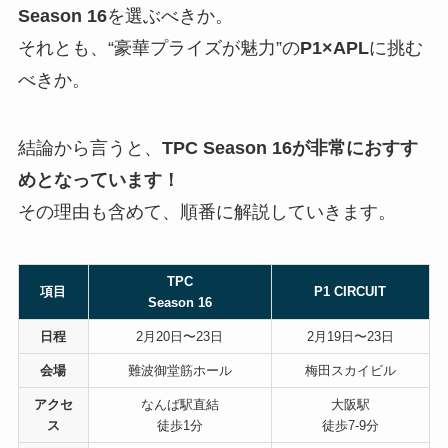
Season 16
を選ぶべきか。
それとも、“豪華プライズが魅力”の
P1×APL
に挑む
べきか。
結論から言うと、
TPC Season 16が非常におすす
めとなっています！
その理由も含めて、順番に解説していきます。
TPC
項目
P1 CIRCUIT
Season 16
日程
2月20日〜23日
2月19日〜23日
会場
難波御堂筋ホール
梅田スカイビル
アクセ
なんば駅直結
大阪駅
ス
徒歩1分
徒歩7-9分