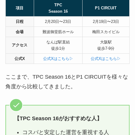
TPC
項目
P1 CIRCUIT
Season 16
日程
2月20日〜23日
2月19日〜23日
会場
難波御堂筋ホール
梅田スカイビル
なんば駅直結
大阪駅
アクセス
徒歩1分
徒歩7-9分
公式X
公式Xはこちら▷
公式Xはこちら▷
ここまで、TPC Season 16とP1 CIRCUITを様々な
角度から比較してきました。
【TPC Season 16がおすすめな人】
コスパと安定した運営を重視する人