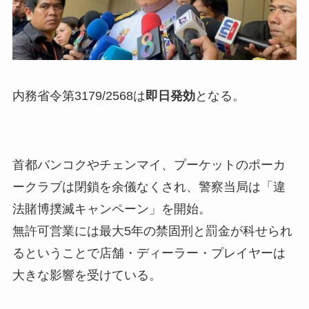
内務省令第3179/2568は
即日発効
となる。
首都バンコクやチェンマイ、プーケットのポーカ
ークラブは閉鎖を余儀なくされ、警察当局は「違
法賭博撲滅キャンペーン」を開始。
無許可営業には最大5年の禁固刑と罰金が科せられ
るということで店舗・ディーラー・プレイヤーは
大きな影響を受けている。