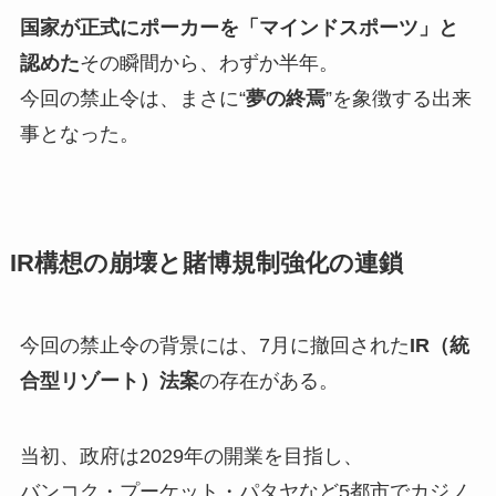
国家が正式にポーカーを「マインドスポーツ」と
認めた
その瞬間から、わずか半年。
今回の禁止令は、まさに“
夢の終焉
”を象徴する出来
事となった。
IR構想の崩壊と賭博規制強化の連鎖
今回の禁止令の背景には、7月に撤回された
IR（統
合型リゾート）法案
の存在がある。
当初、政府は2029年の開業を目指し、
バンコク・プーケット・パタヤなど5都市でカジノ