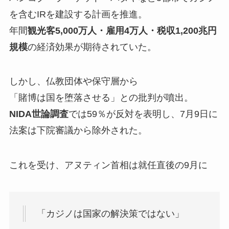
を含むIRを建設する計画を推進。
年間
観光客5,000万人・雇用4万人・税収1,200兆円
規模
の経済効果が期待されていた。
しかし、仏教団体や保守層から
「賭博は国を堕落させる」との批判が噴出。
NIDA世論調査
では59％が反対を表明し、7月9日に
法案は下院審議から除外された。
これを受け、アヌティン首相は就任直後の9月に
「カジノは国家の解決策ではない」