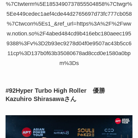
%7Ctwterm%5E1853490737855504858%7Ctwgr%
5Ee449cedec1aef4cde44d2765697d73fc777cb058
%7Ctwcon%5Es1_&ref_url=https%3A%2F%2Fww
w.notion.so%2F4abed484cd9b416ebc180aeec195
9388%3Fv%3D2b93ec9278d04f0e9507ac43b5cc6
11cp%3D137b0f63b35080678ad8ccd0e1580a0bp
m%3Ds
#92Hyper Turbo High Roller 優勝
Kazuhiro Shirasawaさん