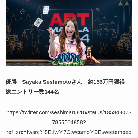
優勝 Sayaka Seshimotoさん 約156万円獲得
総エントリー数144名
https://twitter.com/seshimaru816/status/185349073
7855504858?
ref_src=twsrc%5Etfw%7Ctwcamp%5Etweetembed