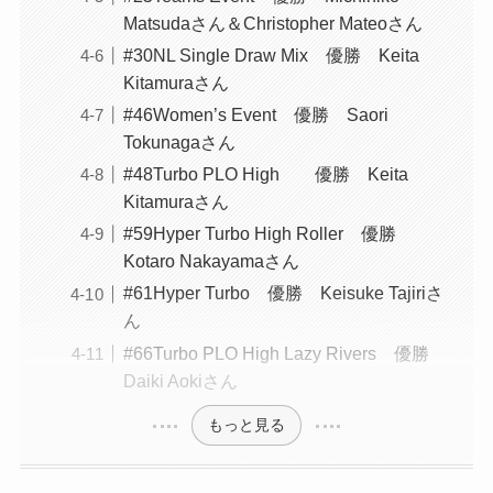
Matsudaさん＆Christopher Mateoさん
#30NL Single Draw Mix 優勝 Keita
Kitamuraさん
#46Women’s Event 優勝 Saori
Tokunagaさん
#48Turbo PLO High 優勝 Keita
Kitamuraさん
#59Hyper Turbo High Roller 優勝
Kotaro Nakayamaさん
#61Hyper Turbo 優勝 Keisuke Tajiriさ
ん
#66Turbo PLO High Lazy Rivers 優勝
Daiki Aokiさん
もっと見る