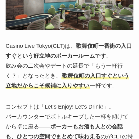
Casino Live Tokyo(CLT)は、
歌舞伎町一番街の入口
すぐという好立地のポーカールーム
です。
飲み会の二次会やデートの延長で「もう一軒行
く？」となったとき、
歌舞伎町の入口すぐという
立地だからこそ候補に入りやすい
一軒です。
コンセプトは「Let’s Enjoy! Let’s Drink!」。
バーカウンターでボトルキープした一杯を傾けて
から卓に座る——
ポーカーもお酒も人との会話
も、ひとつの空間でまとめて味わえる
のがCLTの持