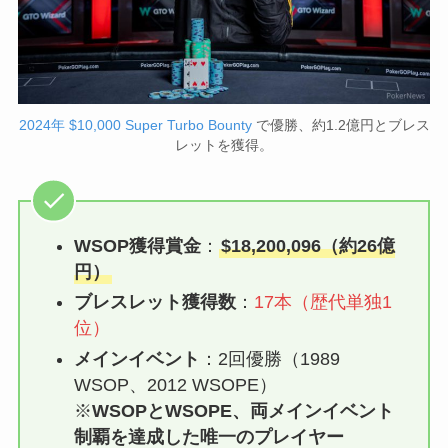
2024年 $10,000 Super Turbo Bounty
で優勝、約1.2億円とブレス
レットを獲得。
WSOP獲得賞金
：
$18,200,096（約26億
円）
ブレスレット獲得数
：
17本（歴代単独1
位）
メインイベント
：2回優勝（1989
WSOP、2012 WSOPE）
※
WSOPとWSOPE、両メインイベント
制覇を達成した唯一のプレイヤー