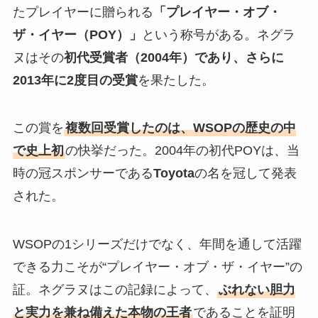
たプレイヤーに贈られる
「プレイヤー・オブ・
ザ・イヤー（POY）」
という称号がある。ネグラ
ヌはその
初代受賞者（2004年）であり、さらに
2013年に2度目の受賞
を果たした。
この賞を
複数回受賞したのは、WSOPの歴史の中
で史上初
の快挙だった。2004年の初代POYは、当
時の冠スポンサーである
Toyota
の名を冠して発表
された。
WSOPの1シリーズだけでなく、年間を通して活躍
できる力こそが“プレイヤー・オブ・ザ・イヤー”の
証。ネグラヌはこの記録によって、
ぶれない胆力
と実力を兼ね備えた本物の王者
であることを証明