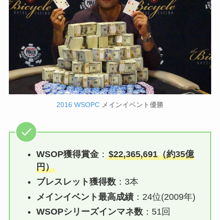
2016 WSOPC
メインイベント優勝
WSOP獲得賞金
：
$22,365,691（約35億
円）
ブレスレット獲得数
：3本
メインイベント最高成績
：24位(2009年)
WSOP
シリーズ
インマネ数
：51回