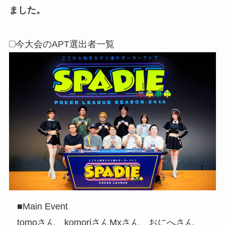
ました。
今大会のAPT選出者一覧
■Main Event
tomoさん、komoriさんMxさん、おにへさん、