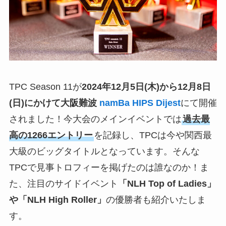
TPC Season 11が
2
024
年12月5日(木)から12月8日
(日)にかけて大阪難波
namBa HIPS Dijest
にて開催
されました！今大会のメインイベントでは
過去最
高の1266エントリー
を記録し、TPCは今や関西最
大級のビッグタイトルとなっています。そんな
TPCで見事トロフィーを掲げたのは誰なのか！ま
た、注目のサイドイベント
「NLH Top of Ladies」
や「NLH High Roller」
の優勝者も紹介いたしま
す。