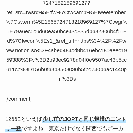
724718218969127?
ref_src=twsrc%5Etfw%7Ctwcamp%5Etweetembed
%7Ctwterm%5E1865724718218969127%7Ctwgr%
5E79a6ec6c6d60ea50bce43d835db632806b4f658
d%7Ctwcon%5Es1_&ref_url=https%3A%2F%2Fw
ww.notion.so%2F4abed484cd9b416ebc180aeec19
59388%3Fv%3D2b93ec9278d04f0e9507ac43b5cc
611cp%3D156b0f63b3508030b5fbd740b6ac1440p
m%3Ds
[/comment]
1266Eといえば
少し前のJOPTと同じ規模のエント
リー数
ですよね。東京だけでなく関西でもポーカ