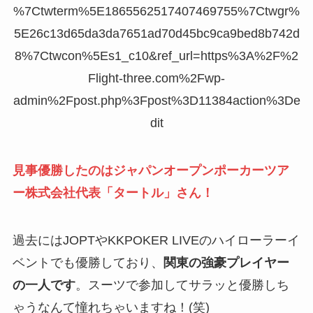
%7Ctwterm%5E1865562517407469755%7Ctwgr%
5E26c13d65da3da7651ad70d45bc9ca9bed8b742d
8%7Ctwcon%5Es1_c10&ref_url=https%3A%2F%2
Flight-three.com%2Fwp-
admin%2Fpost.php%3Fpost%3D11384action%3De
dit
見事優勝したのはジャパンオープンポーカーツア
ー株式会社代表「タートル」さん！
過去にはJOPTやKKPOKER LIVEのハイローラーイ
ベントでも優勝しており、
関東の強豪プレイヤー
の一人です
。スーツで参加してサラッと優勝しち
ゃうなんて憧れちゃいますね！(笑)