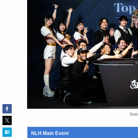
Sea
NLH Main Event