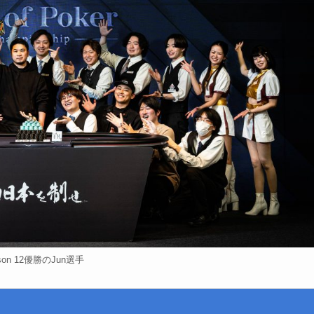
son 12優勝のJun選手