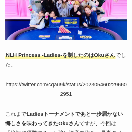
NLH Princess -Ladies-を制したのはOkuさん
でし
た。
https://twitter.com/cqau9k/status/202305460229660
2951
これまで
Ladiesトーナメントであと一歩届かない
悔しさを味わってきたOkuさん
ですが、今回は