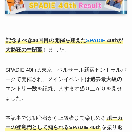
記念すべき40回目の開催を迎えた
SPADIE
40thが
大熱狂の中閉幕
しました。
SPADIE 40thは東京・ベルサール新宿セントラルパ
ークで開催され、メインイベントは
過去最大級の
エントリー数
を記録、ますます盛り上がりを見せ
ました。
本記事では初心者から上級者まで楽しめる
ポーカ
ーの登竜門として知られるSPADIE 40th
を振り返