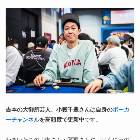
吉本の大御所芸人、小籔千豊さんは自身の
ポーカ
ーチャンネル
を高頻度で更新中
です。
かまいたちの山内さん・濱家さんや、はんにゃの