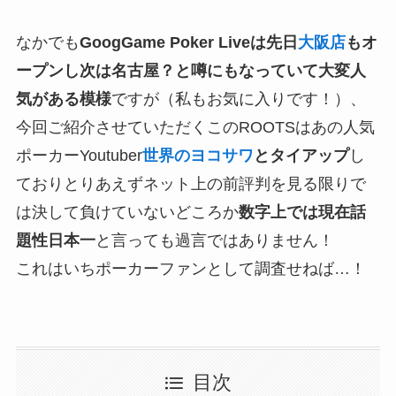
なかでも
GoogGame Poker Liveは先日
大阪店
もオ
ープンし次は名古屋？と噂にもなっていて大変人
気がある模様
ですが（私もお気に入りです！）、
今回ご紹介させていただくこのROOTSはあの人気
ポーカーYoutuber
世界のヨコサワ
とタイアップ
し
ておりとりあえずネット上の前評判を見る限りで
は決して負けていないどころか
数字上では現在話
題性日本一
と言っても過言ではありません！
これはいちポーカーファンとして調査せねば…！
目次