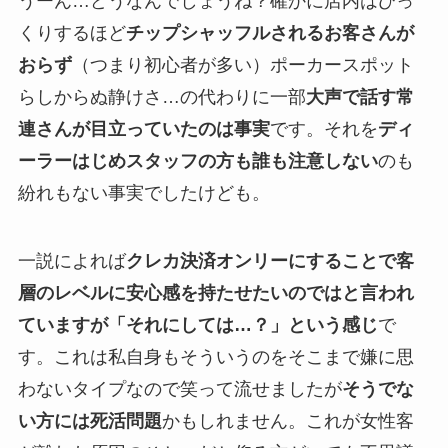
うーん…どうなんでしょうね？確かに店内はびっ
くりするほど
チップシャッフルされるお客さんが
おらず
（つまり初心者が多い）ポーカースポット
らしからぬ静けさ…の代わりに一部
大声で話す常
連さんが目立っていたのは事実
です。それを
ディ
ーラーはじめスタッフの方も誰も注意しない
のも
紛れもない事実でしたけども。
一説によれば
クレカ決済オンリーにすることで客
層のレベルに安心感を持たせたいのではと言われ
ていますが「それにしては…？」という感じ
で
す。これは私自身もそういうのをそこまで嫌に思
わないタイプなので笑って流せましたが
そうでな
い方には死活問題
かもしれません。これが女性客