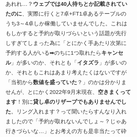
あれれ…？
ウェブでは40人待ちとか記載されてい
たのに
、実際に行くと7卓+FT1卓あるテーブルの
うち3～4卓しか稼働していませんでした。これは
もしかすると予約が取りづらいという話題が先行
しすぎてしまった為に「とにかく手あたり次第に
予約する人がいる➡のちに1つ取れたら
キャンセ
ル
」が多いのか、それとも「
イタズラ
」が多いの
か、それともこれはあまり考えたくはないですが
「当初から
数値を盛っていた
？」のかは分かりま
せんが、とにかく2022年9月末現在、
空きまくって
ます
！別に
貸し卓のリザーブでもありませんでし
た
。リング入れます？って聞いたらすんなり入れ
ましたので「予約が取れないんでしょ～？じゃあ
行きづらいな…」とお考えの方も是非当たって砕