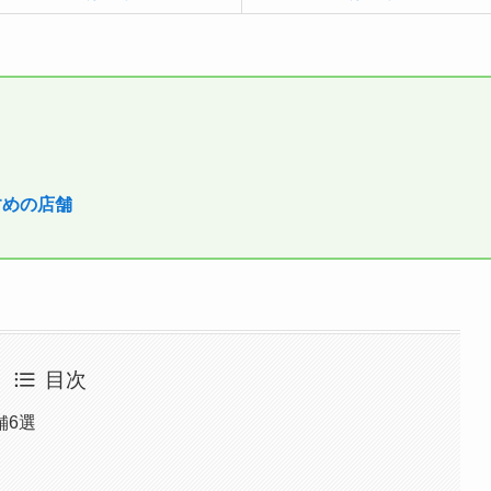
すめの店舗
目次
舗6選